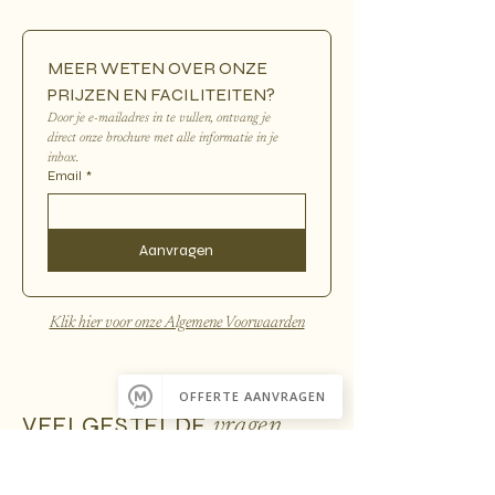
MEER WETEN OVER ONZE 
PRIJZEN EN FACILITEITEN?
Door je e-mailadres in te vullen, ontvang je 
direct onze brochure met alle informatie in je 
inbox.
Email
*
Aanvragen
Klik hier voor onze Algemene Voorwaarden
VEELGESTELDE
vragen
Voor welke programma’s is een Conscious
boeking geschikt?