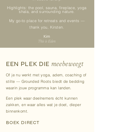
Highlights: the pool, sauna, fireplace, yoga
shala, and surrounding nature.
My go-to place for retreats and events —
thank you, Kirsten.
Kim
This is Eden
EEN PLEK DIE
meebeweegt
Of je nu werkt met yoga, adem, coaching of
stilte — Grounded Roots biedt de bedding
waarin jouw programma kan landen.
Een plek waar deelnemers écht kunnen
zakken, en waar alles wat je doet, dieper
binnenkomt.
BOEK DIRECT