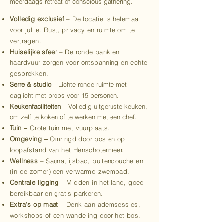
meerdaags retreat of conscious gathering.
Volledig exclusief
– De locatie is helemaal
voor jullie. Rust, privacy en ruimte om te
vertragen.
Huiselijke sfeer
– De ronde bank en
haardvuur zorgen voor ontspanning en echte
gesprekken.
Serre & studio
– Lichte ronde ruimte met
daglicht met props voor 15 personen.
Keukenfaciliteiten
– Volledig uitgeruste keuken,
om zelf te koken of te werken met een chef.
Tuin –
Grote tuin met vuurplaats.
Omgeving
–
Omringd door bos en op
loopafstand van het Henschotermeer.
​Wellness
– Sauna, ijsbad, buitendouche en
(in de zomer) een verwarmd zwembad.
Centrale ligging
– Midden in het land, goed
bereikbaar en gratis parkeren.
Extra’s op maat
– Denk aan ademsessies,
workshops of een wandeling door het bos.