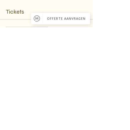
Tickets
Verkoop geëindigd op
Soort ticket
Gedeelde tweepersoonskamer
Meer info
Prijs
€ 425,00
+€ 10,63 servicekosten ticket
Verkoop geëindigd op
Soort ticket
Gedeelde vierpersoonskamer